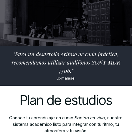
"Para un desarrollo exitoso de cada práctica,
recomendamos utilizar audífonos SONY MDR
7506.
"
Uxmalase.
Plan de estudios
Conoce tu aprendizaje en curso
Sonido en vivo,
nuestro
sistema académico listo para
integrar con tu ritmo, tu
atmosfera y tu visión.